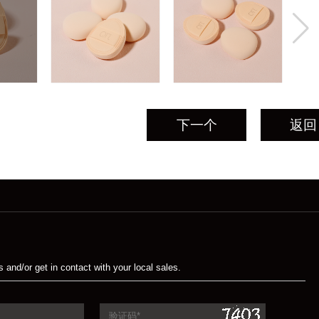
下一个
返回
s and/or get in contact with your local sales.