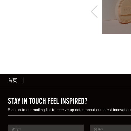
首页
STAY IN TOUCH FEEL INSPIRED?
Sign up to our mailing list to receive up dates about our latest innovation